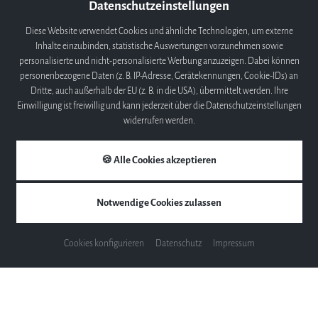
Datenschutzeinstellungen
Diese Website verwendet Cookies und ähnliche Technologien, um externe
Schwarz poliert
Inhalte einzubinden, statistische Auswertungen vorzunehmen sowie
personalisierte und nicht-personalisierte Werbung anzuzeigen. Dabei können
personenbezogene Daten (z. B. IP-Adresse, Gerätekennungen, Cookie-IDs) an
Maße & Gewicht
Dritte, auch außerhalb der EU (z. B. in die USA), übermittelt werden. Ihre
Einwilligung ist freiwillig und kann jederzeit über die Datenschutzeinstellungen
widerrufen werden.
Breite
154,00 cm
Höhe
102,00 cm
Tiefe
280,00 cm
🍪 Alle Cookies akzeptieren
Gewicht
535,00 kg
Notwendige Cookies zulassen
Preise
Cookies konfigurieren
Datenschutz
Impressum
€ 169.900,-
Schwarz poliert
Auf Anfrage
Alle Preise sind inkl. MwSt. Irrtum und Preisänderung