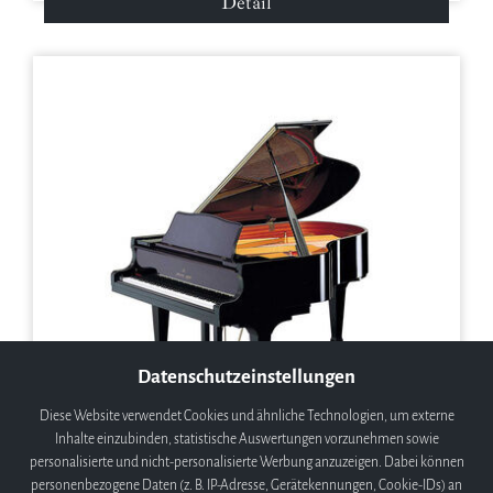
Detail
Datenschutzeinstellungen
Diese Website verwendet Cookies und ähnliche Technologien, um externe
Inhalte einzubinden, statistische Auswertungen vorzunehmen sowie
personalisierte und nicht-personalisierte Werbung anzuzeigen. Dabei können
personenbezogene Daten (z. B. IP-Adresse, Gerätekennungen, Cookie-IDs) an