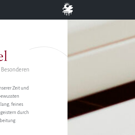
el
 Besonderen
nserer Zeit und
sbewussten
Klang, feines
egeistern durch
beitung.