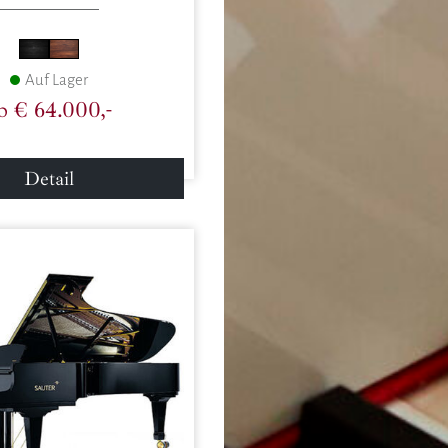
Auf Lager
b € 64.000,-
Detail