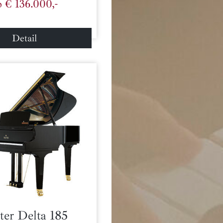
b € 136.000,-
Detail
ter Delta 185