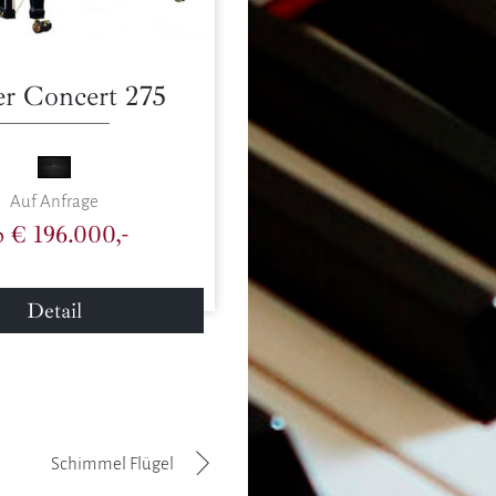
er Concert 275
Auf Anfrage
b € 196.000,-
Detail
Schimmel Flügel