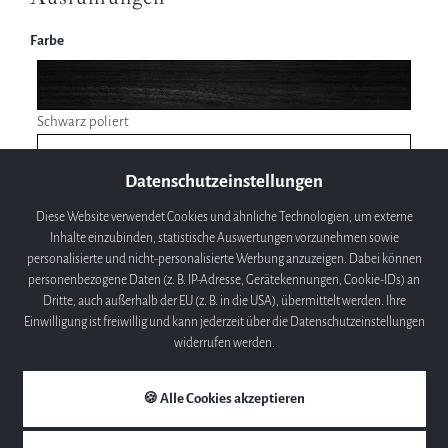
Farbe
Schwarz poliert
Datenschutzeinstellungen
Weiß poliert
Diese Website verwendet Cookies und ähnliche Technologien, um externe
Inhalte einzubinden, statistische Auswertungen vorzunehmen sowie
personalisierte und nicht-personalisierte Werbung anzuzeigen. Dabei können
Mahagoni poliert
personenbezogene Daten (z. B. IP-Adresse, Gerätekennungen, Cookie-IDs) an
Dritte, auch außerhalb der EU (z. B. in die USA), übermittelt werden. Ihre
Einwilligung ist freiwillig und kann jederzeit über die Datenschutzeinstellungen
Maße & Gewicht
widerrufen werden.
Breite
154,00 cm
🍪 Alle Cookies akzeptieren
Höhe
102,00 cm
Tiefe
175,00 cm