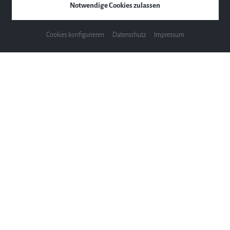
Gewicht
353,00 kg
Notwendige Cookies zulassen
Preise
Cookies konfigurieren
Datenschutz
Impressum
€ 75.600,-
Schwarz poliert
Auf Anfrage
€ 79.400,-
Weiß poliert
Auf Anfrage
€ 81.100,-
Mahagoni poliert
Auf Anfrage
Alle Preise sind inkl. MwSt. Irrtum und Preisänderung
vorbehalten.
Schimmel C 213 T Flügel