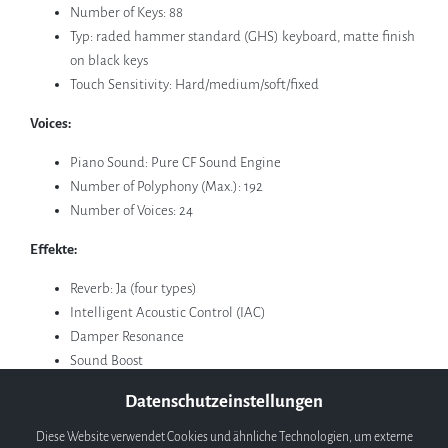
Number of Keys: 88
Typ: raded hammer standard (GHS) keyboard, matte finish
on black keys
Touch Sensitivity: Hard/medium/soft/fixed
Voices:
Piano Sound: Pure CF Sound Engine
Number of Polyphony (Max.): 192
Number of Voices: 24
Effekte:
Reverb: Ja (four types)
Intelligent Acoustic Control (IAC)
Damper Resonance
Sound Boost
Dual/Layers
Datenschutzeinstellungen
Split
Duo
Diese Website verwendet Cookies und ähnliche Technologien, um externe