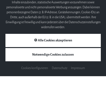
Inhalte einzubinden, statistische Auswertungen vorzunehmen sowie
Songs:
personalisierte und nicht-personalisierte Werbung anzuzeigen. Dabei können
personenbezogene Daten (z. B. IP-Adresse, Gerätekennungen, Cookie-IDs) an
Number of Preset Songs: 21 demo songs and 50 piano songs
Dritte, auch außerhalb der EU (z. B. in die USA), übermittelt werden. Ihre
Number of Songs: 1
Einwilligung ist freiwillig und kann jederzeit über die Datenschutzeinstellungen
Number of Tracks: 2
widerrufen werden.
Data Capacity: 100 KB per song (approx. 11,000 notes)
Wiedergabe: SMF (format 0, format 1)
🍪 Alle Cookies akzeptieren
Recording: SMF (format 0)
Funktionen:
Notwendige Cookies zulassen
Metronome
Tempo Range: 5 - 280
Cookies konfigurieren
Datenschutz
Impressum
Transpose: -6 to 0,0 to +6
Tuning: 414.8 - 440.0 - 446.8 Hz
Rhythm: 20
Anschlüsse:
DC IN 12 V