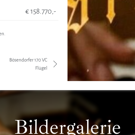
€ 158.770,-
en.
Bösendorfer 170 VC
Flügel
Bildergalerie