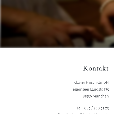
Kontakt
Klavier Hirsch GmbH
Tegernseer Landstr. 135
81539 München
Tel.: 089 / 260 95 23