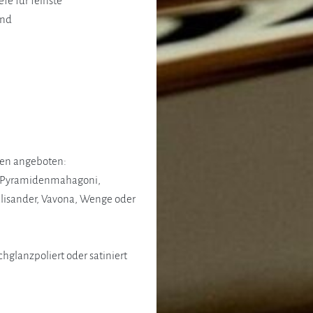
efe für feinste
und
ten angeboten:
, Pyramidenmahagoni,
isander, Vavona, Wenge oder
glanzpoliert oder satiniert