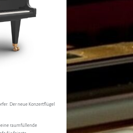
fer: Der neue Konzertflügel
t eine raumfüllende