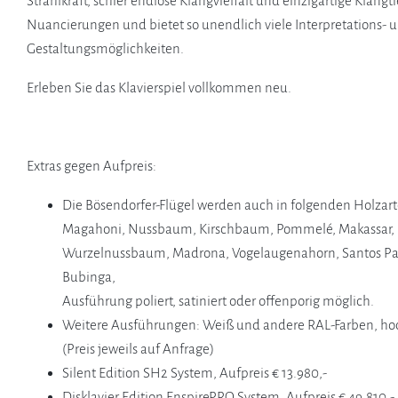
Strahlkraft, schier endlose Klangvielfalt und einzigartige Klangti
Nuancierungen und bietet so unendlich viele Interpretations- 
Gestaltungsmöglichkeiten.
Erleben Sie das Klavierspiel vollkommen neu.
Extras gegen Aufpreis:
Die Bösendorfer-Flügel werden auch in folgenden Holzar
Magahoni, Nussbaum, Kirschbaum, Pommelé, Makassar
Wurzelnussbaum, Madrona, Vogelaugenahorn, Santos Pal
Bubinga,
Ausführung poliert, satiniert oder offenporig möglich.
Weitere Ausführungen: Weiß und andere RAL-Farben, hoch
(Preis jeweils auf Anfrage)
Silent Edition SH2 System, Aufpreis € 13.980,-
Disklavier Edition EnspirePRO System, Aufpreis € 49.810,-