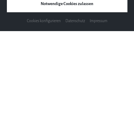
Notwendige Cookies zulassen
Cookies konfigurieren
Datenschutz
Impressum
Kontakt
Klavier Hirsch GmbH
Tegernseer Landstr. 135
81539 München
Tel.: 089 / 260 95 23
E-Mail: piano@klavierhirsch.de